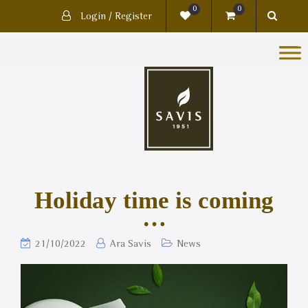
0
0
Login / Register
Holiday time is coming
…
21/10/2022
Ara Savis
News