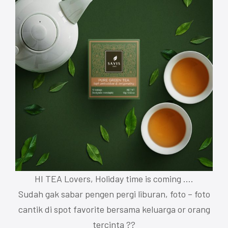
HI TEA Lovers, Holiday time is coming ….
Sudah gak sabar pengen pergi liburan, foto – foto
cantik di spot favorite bersama keluarga or orang
tercinta ??